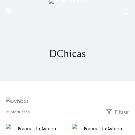
DChicas
Filtrar
Mostrando
15 productos
1–
12
de