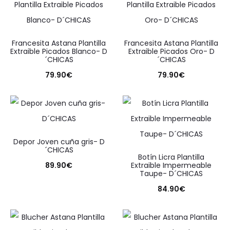
15
resultados
Ordenado
por
los
Francesita Astana Plantilla
Francesita Astana Plantilla
Extraible Picados Blanco- D
Extraible Picados Oro- D
últimos
´CHICAS
´CHICAS
79.90
€
79.90
€
Depor Joven cuña gris- D
´CHICAS
Botín Licra Plantilla
89.90
€
Extraible Impermeable
Taupe- D´CHICAS
84.90
€