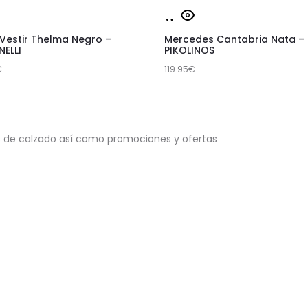
e
Este
eccionar
Seleccionar
oducto
producto
iones
opciones
 Vestir Thelma Negro –
Mercedes Cantabria Nata –
ne
tiene
NELLI
PIKOLINOS
tiples
€
119.95
múltiples
€
iantes.
variantes.
Las
ciones
opciones
s de calzado así como promociones y ofertas
se
eden
pueden
gir
elegir
en
la
gina
página
de
oducto
producto