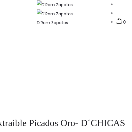
Busc
Acco
0
D'Ram Zapatos
Extraible Picados Oro- D´CHICAS