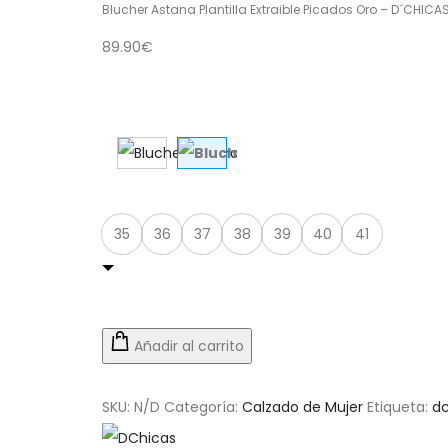
Blucher Astana Plantilla Extraible Picados Oro – D´CHICA
89.90
€
Color
:
Oro
Talla
35
36
37
38
39
40
41
Añadir al carrito
SKU:
N/D
Categoría:
Calzado de Mujer
Etiqueta:
dc