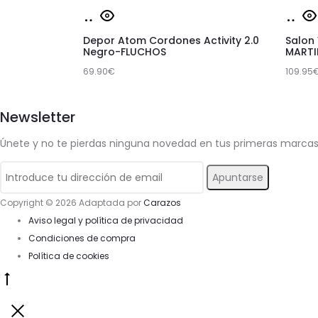
Este
Est
Seleccionar
Sel
producto
pr
opciones
opc
Depor Atom Cordones Activity 2.0
Salon
tiene
tie
Negro-FLUCHOS
MARTI
69.90
múltiples
€
109.95
múl
variantes.
var
Newsletter
Las
Las
opciones
op
Únete y no te pierdas ninguna novedad en tus primeras marca
se
se
pueden
pu
elegir
ele
Copyright © 2026 Adaptada por
Carazos
Aviso legal y política de privacidad
en
en
Condiciones de compra
la
la
Política de cookies
página
pá
Go
de
de
to
producto
pr
Close