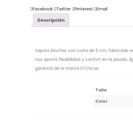
Compartir
Facebook
Twitter
Pinterest
Email
Descripción
Zapato blucher con cuña de 5 cm, fabricado en
nos aporta flexibilidad y confort en la pisada
garantía de la marca D’Chicas.
Talla
Color