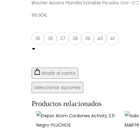
Blucher Astana Plantilla Extraible Picados Oro- D
89.90
€
Talla
35
36
37
38
39
40
41
Añadir al carrito
Seleccionar opciones
Productos relacionados