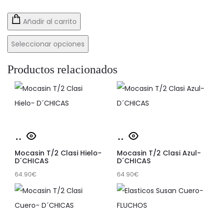
Añadir al carrito
Seleccionar opciones
Productos relacionados
Este
Este
Seleccionar
Seleccionar
producto
producto
opciones
opciones
Mocasin T/2 Clasi Hielo-
Mocasin T/2 Clasi Azul-
tiene
tiene
D´CHICAS
D´CHICAS
64.90
múltiples
€
64.90
múltiples
€
variantes.
variantes.
Las
Las