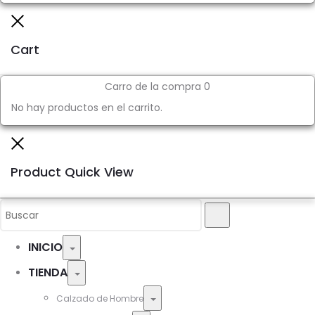
Close
Cart
Carro de la compra
0
No hay productos en el carrito.
Close
Product Quick View
Search
Buscar
for:
INICIO
Toggle
TIENDA
Toggle
Toggle
Calzado de Hombre