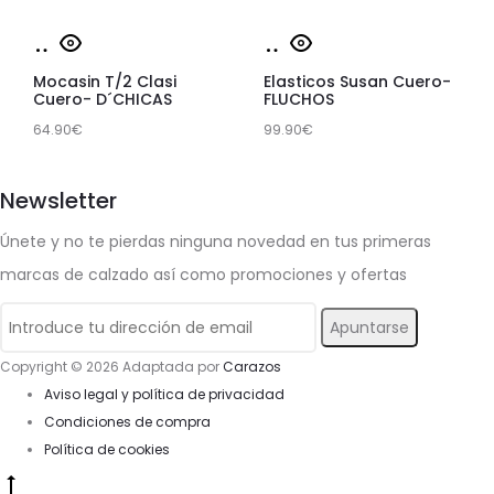
opciones
opciones
Este
Este
se
se
Seleccionar
Seleccionar
producto
producto
pueden
pueden
opciones
opciones
Mocasin T/2 Clasi
Elasticos Susan Cuero-
tiene
tiene
Cuero- D´CHICAS
FLUCHOS
elegir
elegir
64.90
múltiples
€
99.90
múltiples
€
en
en
variantes.
variantes.
la
la
Newsletter
Las
Las
página
página
opciones
opciones
de
de
Únete y no te pierdas ninguna novedad en tus primeras
se
se
producto
producto
marcas de calzado así como promociones y ofertas
pueden
pueden
elegir
elegir
en
en
Copyright © 2026 Adaptada por
Carazos
Aviso legal y política de privacidad
la
la
Condiciones de compra
página
página
Política de cookies
de
de
Go