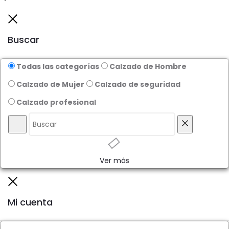
producto
producto
to
Close
top
Buscar
Todas las categorías
Calzado de Hombre
Calzado de Mujer
Calzado de seguridad
Calzado profesional
Buscar
Reiniciar
Ver más
Close
Mi cuenta