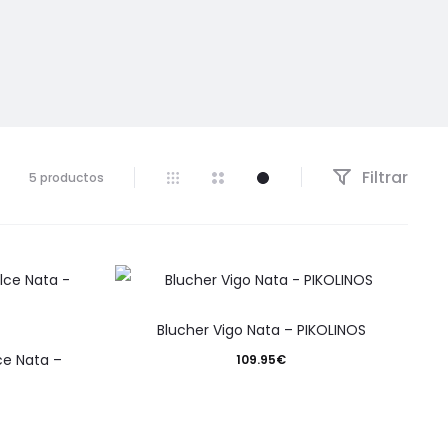
Filtrar
Mostrando
5 productos
los
5
resultados
Ordenado
por
los
Este
últimos
Blucher Vigo Nata – PIKOLINOS
producto
ce Nata –
109.95
€
o
tiene
múltiples
s
variantes.