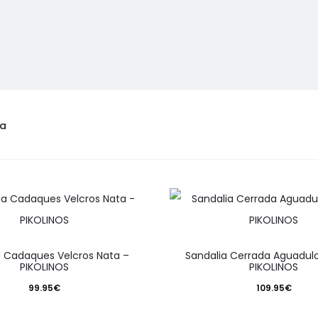
ta
Este
Este
a Cadaques Velcros Nata –
Sandalia Cerrada Aguadul
producto
product
PIKOLINOS
PIKOLINOS
tiene
tiene
99.95
€
109.95
€
múltiples
múltiple