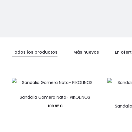
Todos los productos
Más nuevos
En ofer
Este
Sandalia Gomera Nata- PIKOLINOS
producto
Sandali
109.95
€
tiene
múltiples
variantes.