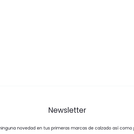
variantes.
variantes
Las
Las
opciones
opcione
se
se
pueden
pueden
elegir
elegir
en
en
la
la
página
página
de
de
producto
product
Newsletter
 ninguna novedad en tus primeras marcas de calzado así como