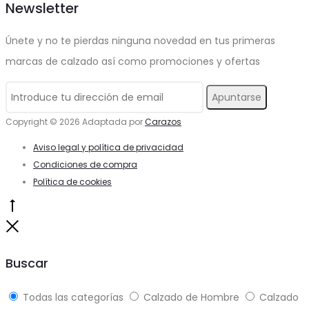
Newsletter
en
Las
la
opciones
Únete y no te pierdas ninguna novedad en tus primeras
página
se
marcas de calzado así como promociones y ofertas
de
pueden
producto
elegir
en
Copyright © 2026 Adaptada por
Carazos
la
Aviso legal y política de privacidad
página
Condiciones de compra
Política de cookies
de
producto
Go
to
Close
top
Buscar
Todas las categorías
Calzado de Hombre
Calzado