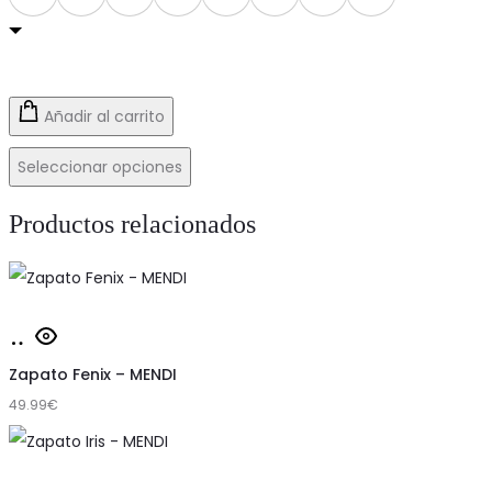
Añadir al carrito
Seleccionar opciones
Productos relacionados
Este
Seleccionar
producto
opciones
Zapato Fenix – MENDI
tiene
49.99
€
múltiples
variantes.
Las