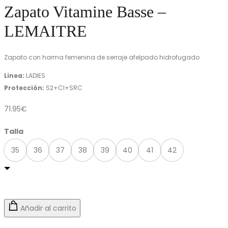
Zapato Vitamine Basse –
LEMAITRE
Zapato con horma femenina de serraje afelpado hidrofugado
Linea:
LADIES
Protección:
S2+CI+SRC
71.95
€
Talla
35
36
37
38
39
40
41
42
Añadir al carrito