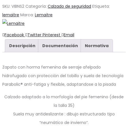
SKU:
VIBNS2
Categoría:
Calzado de seguridad
Etiqueta:
lemaitre
Marca:
Lemaitre
Compartir
Facebook
Twitter
Pinterest
Email
Descripción
Documentación
Normativa
Zapato con horma femenina de serraje afelpado
hidrofugado con protección del tobillo y suela de tecnología
Parabolic® anti-fatiga y flexible, adaptandose a la pisada
Calzado adaptado a la morfología del pie femenino (desde
la talla 35)
Suela muy antideslizante : dibujo estructurado tipo
“neumático de invierno”.