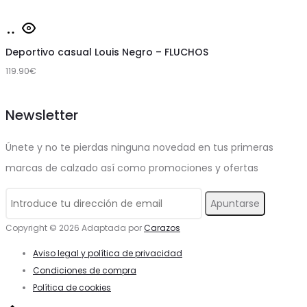
en
Las
Este
la
Seleccionar
opciones
producto
página
opciones
Deportivo casual Louis Negro – FLUCHOS
se
tiene
de
119.90
€
pueden
múltiples
producto
elegir
variantes.
Newsletter
en
Las
la
opciones
Únete y no te pierdas ninguna novedad en tus primeras
página
se
marcas de calzado así como promociones y ofertas
de
pueden
producto
elegir
en
Copyright © 2026 Adaptada por
Carazos
la
Aviso legal y política de privacidad
página
Condiciones de compra
Política de cookies
de