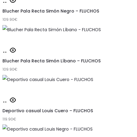
Seleccionar
producto
opciones
Blucher Pala Recta Simón Negro – FLUCHOS
tiene
109.90
€
múltiples
variantes.
Las
Este
Seleccionar
opciones
producto
opciones
Blucher Pala Recta Simón Líbano – FLUCHOS
se
tiene
109.90
€
pueden
múltiples
elegir
variantes.
en
Las
Este
la
Seleccionar
opciones
producto
página
opciones
Deportivo casual Louis Cuero – FLUCHOS
se
tiene
de
119.90
€
pueden
múltiples
producto
elegir
variantes.