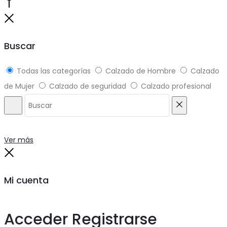
producto
Go
to
Close
top
Buscar
Todas las categorías
Calzado de Hombre
Calzado
de Mujer
Calzado de seguridad
Calzado profesional
Buscar
Reiniciar
Ver más
Close
Mi cuenta
Acceder
Registrarse