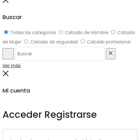
to
Close
top
Buscar
Todas las categorías
Calzado de Hombre
Calzado
de Mujer
Calzado de seguridad
Calzado profesional
Buscar
Reiniciar
Ver más
Close
Mi cuenta
Acceder
Registrarse