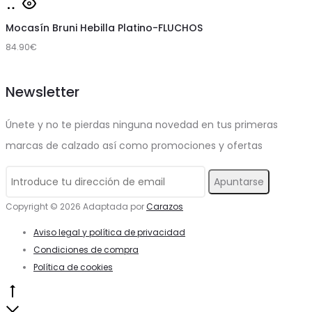
Seleccionar
opciones
producto
página
opciones
Mocasín Bruni Hebilla Platino-FLUCHOS
se
tiene
de
84.90
€
pueden
múltiples
producto
elegir
variantes.
Newsletter
en
Las
la
opciones
Únete y no te pierdas ninguna novedad en tus primeras
página
se
marcas de calzado así como promociones y ofertas
de
pueden
producto
elegir
en
Copyright © 2026 Adaptada por
Carazos
la
Aviso legal y política de privacidad
página
Condiciones de compra
Política de cookies
de
producto
Go