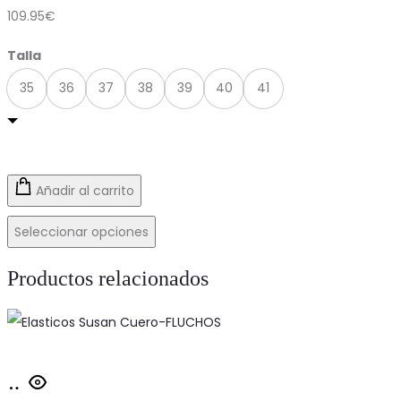
109.95
€
Talla
35
36
37
38
39
40
41
Añadir al carrito
Seleccionar opciones
Productos relacionados
Este
Seleccionar
producto