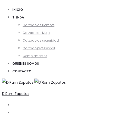
INICIO
TIENDA
Calzado de Hombre
Calzado de Mujer
Calzado de seguridad
Calzado profesional
Complementos
QUIENES SOMOS
CONTACTO
D'Ram Zapatos
Buscar
Account