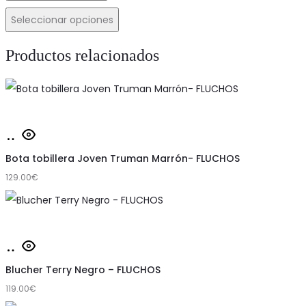
Seleccionar opciones
Productos relacionados
Este
Seleccionar
producto
opciones
Bota tobillera Joven Truman Marrón- FLUCHOS
tiene
129.00
€
múltiples
variantes.
Las
Este
Seleccionar
opciones
producto
opciones
Blucher Terry Negro – FLUCHOS
se
tiene
119.00
€
pueden
múltiples