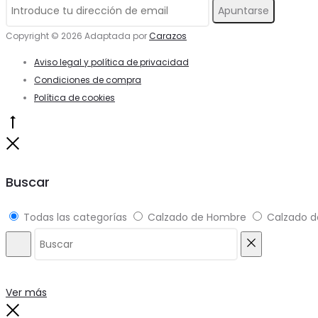
de
pueden
producto
elegir
Copyright © 2026 Adaptada por
Carazos
en
Aviso legal y política de privacidad
la
Condiciones de compra
Política de cookies
página
de
Go
producto
to
Close
top
Buscar
Todas las categorías
Calzado de Hombre
Calzado d
Buscar
Reiniciar
Ver más
Close